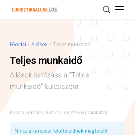
Főoldal
/
Állások
/
Teljes munkaidő
Teljes munkaidő
Állások listázása a "Teljes
munkaidő" kulcsszóra
Kész a keresés. 0 darab megfelelő találattal.
Nincs a keresési feltételeidnek megfelelő