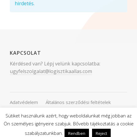
hirdetés.
KAPCSOLAT
Kérdésed van? Lépj velünk kapcsolatba:
ugyfelszolgalat@logisztikaallas.com
Adatvédelem
Általános szerződési feltételek
Hirdess velünk
Sütiket használunk azért, hogy weboldalunkat még jobban az
favorite_border
Made with
Ön személyes igényeire szabjuk. Bővebb tájékoztatás a cookie
szabályzatunkban.
Rendben
Reject