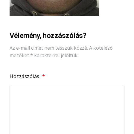
Vélemény, hozzászólás?
Az e-mail címet nem tesszük közzé.
A kötelező
mezőket
*
karakterrel jelöltük
Hozzászólás
*