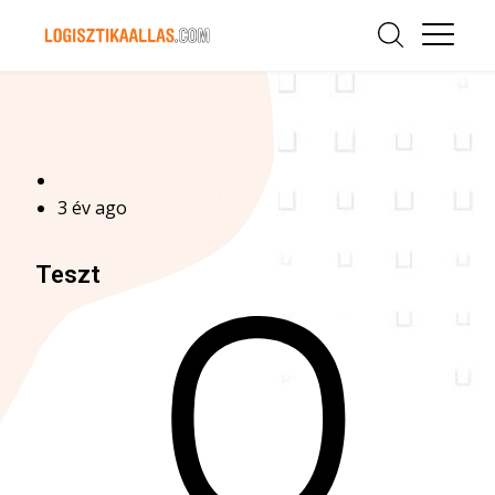
3 év ago
Teszt